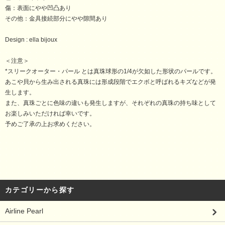
傷：表面にやや凹凸あり
その他：金具接続部分にやや隙間あり
Design : ella bijoux
＜注意＞
*スリークオーター・パール とは真珠球形の1/4が欠如した形状のパールです。
あこや貝から生み出される真珠には形成段階でエクボと呼ばれるキズなどが発
生します。
また、真珠ごとに色味の違いも発生しますが、それぞれの真珠の持ち味として
お楽しみいただければ幸いです。
予めご了承の上お求めください。
カテゴリーから探す
Airline Pearl